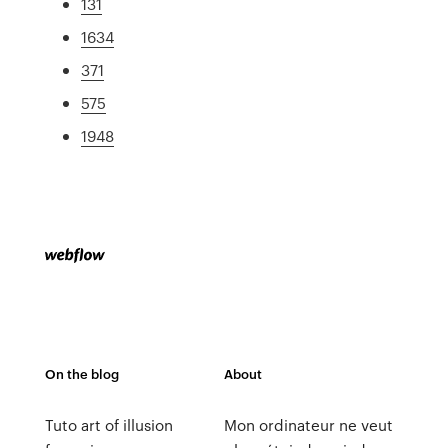
131
1634
371
575
1948
On the blog
About
Tuto art of illusion
Mon ordinateur ne veut